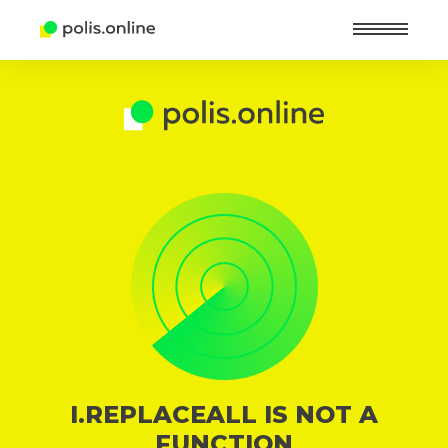
Найт
I.REPLACEALL IS NOT A
FUNCTION