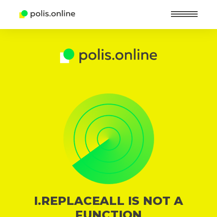
Найт
I.REPLACEALL IS NOT A
FUNCTION