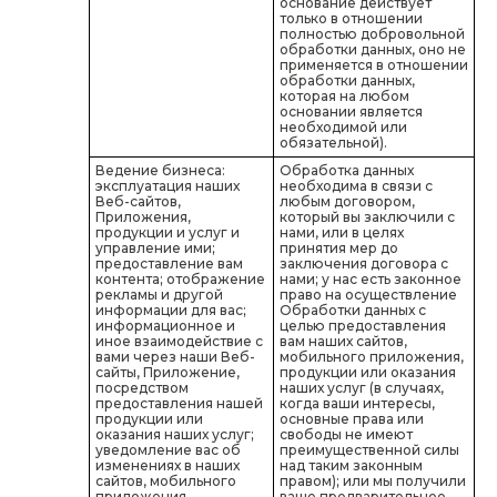
основание действует
только в отношении
полностью добровольной
обработки данных, оно не
применяется в отношении
обработки данных,
которая на любом
основании является
необходимой или
обязательной).
Ведение бизнеса:
Обработка данных
эксплуатация наших
необходима в связи с
Веб-сайтов,
любым договором,
Приложения,
который вы заключили с
продукции и услуг и
нами, или в целях
управление ими;
принятия мер до
предоставление вам
заключения договора с
контента; отображение
нами; у нас есть законное
рекламы и другой
право на осуществление
информации для вас;
Обработки данных с
информационное и
целью предоставления
иное взаимодействие с
вам наших сайтов,
вами через наши Веб-
мобильного приложения,
сайты, Приложение,
продукции или оказания
посредством
наших услуг (в случаях,
предоставления нашей
когда ваши интересы,
продукции или
основные права или
оказания наших услуг;
свободы не имеют
уведомление вас об
преимущественной силы
изменениях в наших
над таким законным
сайтов, мобильного
правом); или мы получили
приложения,
ваше предварительное