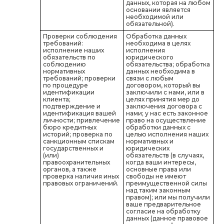
данных, которая на любом
основании является
необходимой или
обязательной).
Проверки соблюдения
Обработка данных
требований:
необходима в целях
исполнение наших
исполнения
обязательств по
юридического
соблюдению
обязательства; обработка
нормативных
данных необходима в
требований; проверки
связи с любым
по процедуре
договором, который вы
идентификации
заключили с нами, или в
клиента;
целях принятия мер до
подтверждение и
заключения договора с
идентификация вашей
нами; у нас есть законное
личности; привлечение
право на осуществление
бюро кредитных
обработки данных с
историй; проверка по
целью исполнения наших
санкционным спискам
нормативных и
государственных и
юридических
(или)
обязательств (в случаях,
правоохранительных
когда ваши интересы,
органов, а также
основные права или
проверка наличия иных
свободы не имеют
правовых ограничений.
преимущественной силы
над таким законным
правом); или мы получили
ваше предварительное
согласие на обработку
данных (данное правовое