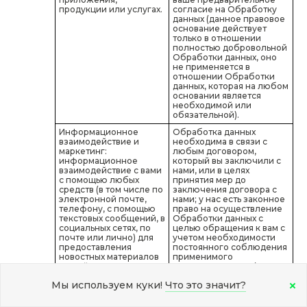
продукции или услугах.
согласие на Обработку
данных (данное правовое
основание действует
только в отношении
полностью добровольной
Обработки данных, оно
не применяется в
отношении Обработки
данных, которая на любом
основании является
необходимой или
обязательной).
Информационное
Обработка данных
взаимодействие и
необходима в связи с
маркетинг:
любым договором,
информационное
который вы заключили с
взаимодействие с вами
нами, или в целях
с помощью любых
принятия мер до
средств (в том числе по
заключения договора с
электронной почте,
нами; у нас есть законное
телефону, с помощью
право на осуществление
текстовых сообщений, в
Обработки данных с
социальных сетях, по
целью обращения к вам с
почте или лично) для
учетом необходимости
предоставления
постоянного соблюдения
новостных материалов
применимого
и иной информации,
законодательства (в
которая может вас
случаях, когда ваши
Мы используем куки!
Что это значит?
заинтересовать, с
интересы, основные
непременным учетом
права или свободы не
необходимости
имеют