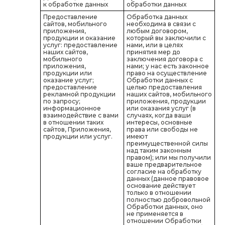
к обработке данных
обработки данных
Предоставление
Обработка данных
сайтов, мобильного
необходима в связи с
приложения,
любым договором,
продукции и оказание
который вы заключили с
услуг: предоставление
нами, или в целях
наших сайтов,
принятия мер до
мобильного
заключения договора с
приложения,
нами; у нас есть законное
продукции или
право на осуществление
оказание услуг;
Обработки данных с
предоставление
целью предоставления
рекламной продукции
наших сайтов, мобильного
по запросу;
приложения, продукции
информационное
или оказания услуг (в
взаимодействие с вами
случаях, когда ваши
в отношении таких
интересы, основные
сайтов, Приложения,
права или свободы не
продукции или услуг.
имеют
преимущественной силы
над таким законным
правом); или мы получили
ваше предварительное
согласие на обработку
данных (данное правовое
основание действует
только в отношении
полностью добровольной
Обработки данных, оно
не применяется в
отношении Обработки