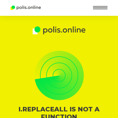
Найт
I.REPLACEALL IS NOT A
FUNCTION