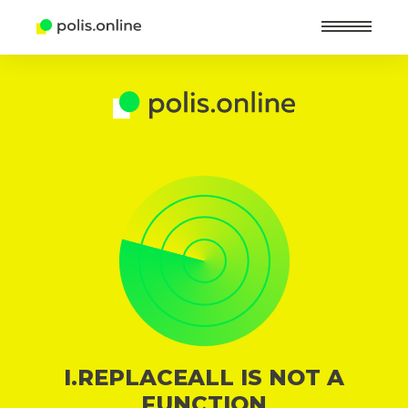
Найт
I.REPLACEALL IS NOT A
FUNCTION