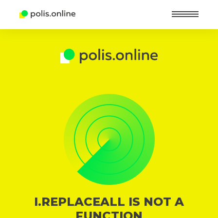
Найт
I.REPLACEALL IS NOT A
FUNCTION