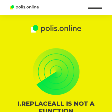
Найт
I.REPLACEALL IS NOT A
FUNCTION