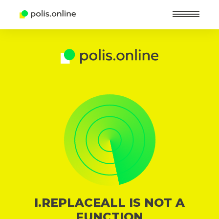
Найт
I.REPLACEALL IS NOT A
FUNCTION