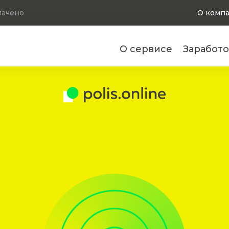
ачено
О комп
О сервисе
Заработо