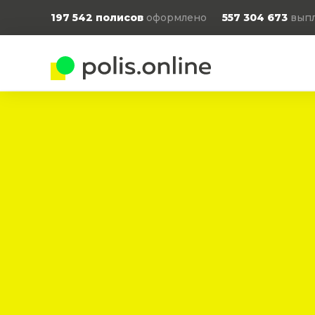
197 542
полисов
оформлено
557 304 673
выпл