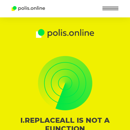
Найт
I.REPLACEALL IS NOT A
FUNCTION