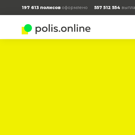
197 613
полисов
оформлено
557 512 554
выпла