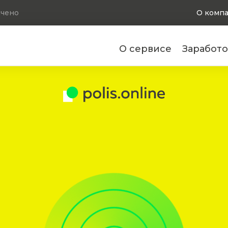
чено
О комп
О сервисе
Заработо