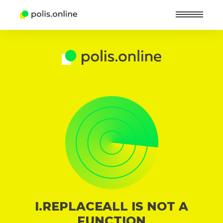
Найт
I.REPLACEALL IS NOT A
FUNCTION