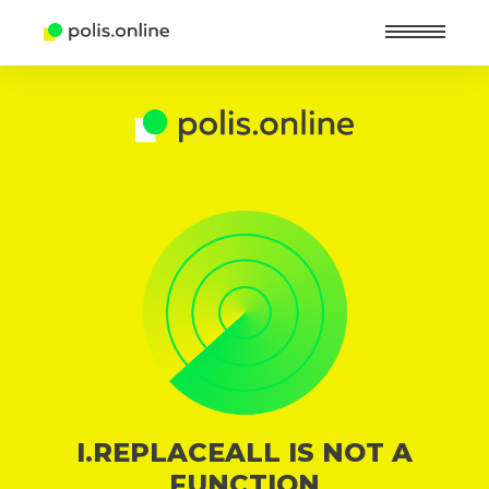
Найт
I.REPLACEALL IS NOT A
FUNCTION