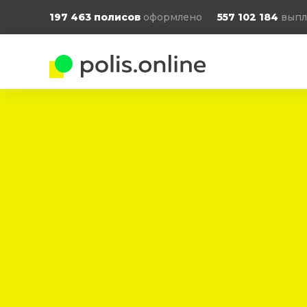
197 463
полисов
оформлено
557 102 184
выпл