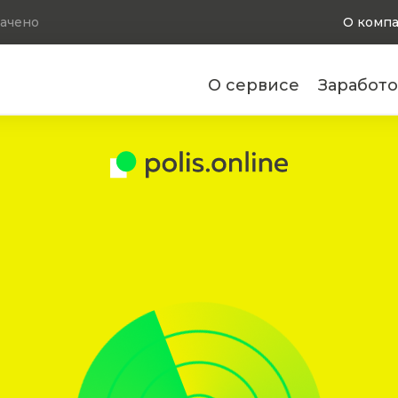
ачено
О комп
О сервисе
Заработо