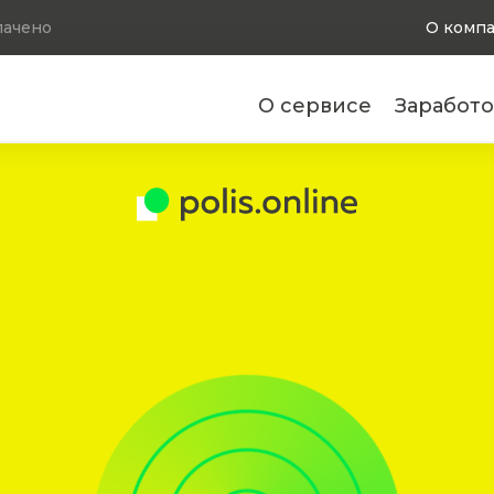
ачено
О комп
О сервисе
Заработо