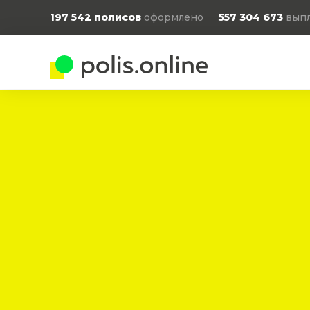
197 542
полисов
оформлено
557 304 673
выпл