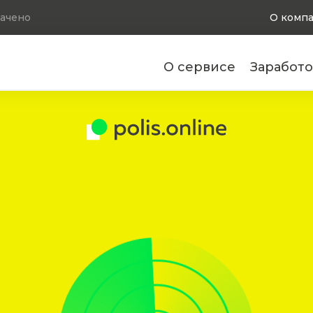
ачено
О комп
О сервисе
Заработо