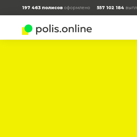
197 463
полисов
оформлено
557 102 184
выпл