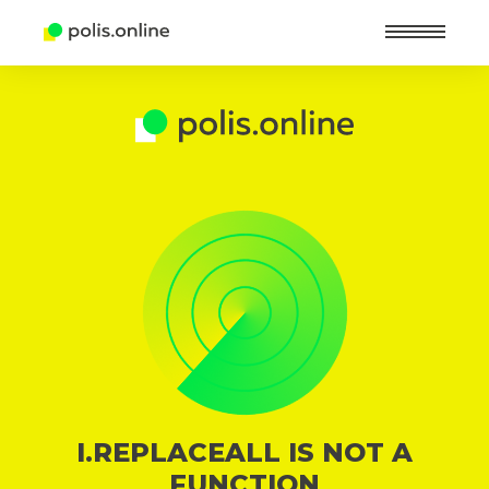
Найт
I.REPLACEALL IS NOT A
FUNCTION