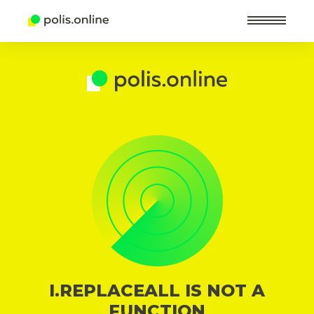
Найт
I.REPLACEALL IS NOT A
FUNCTION