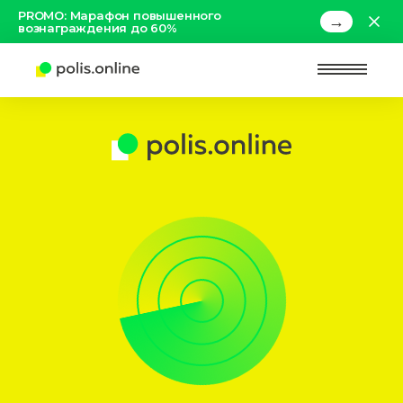
PROMO: Марафон повышенного
→
вознаграждения до 60%
Найт