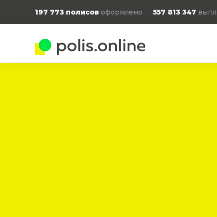
197 773
полисов
оформлено
557 813 347
выпл