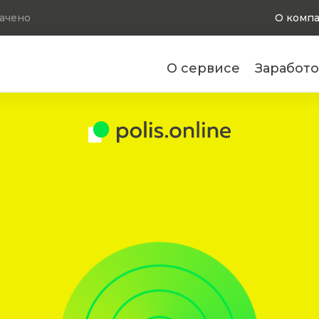
ачено
О комп
О сервисе
Заработо